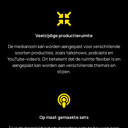
PureAmusement biedt de
diensten van ervaren videografen.
Deze professionals kunnen
helpen bij het filmen en bewerken
Veelzijdige productieruimte
van de podcast of talkshow, wat
resulteert in een hoogwaardige
De mediaroom kan worden aangepast voor verschillende
productie
soorten producties, zoals talkshows, podcasts en
YouTube-video’s. Dit betekent dat de ruimte flexibel is en
aangepast kan worden aan verschillende thema’s en
stijlen.
Op maat gemaakte sets